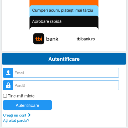
Autentificare
Nume utilizator
Parolă
Ţine-mă minte
Autentificare
Creaţi un cont
Aţi uitat parola?